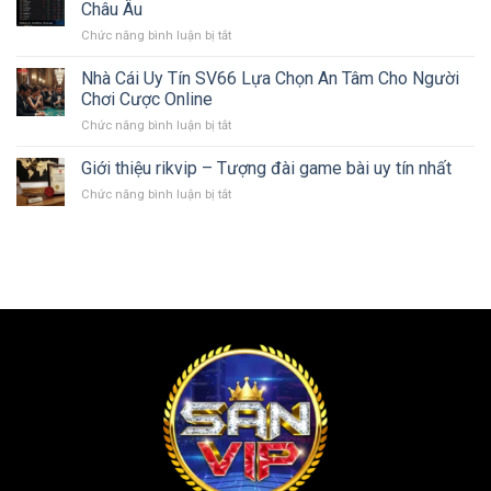
Saowin
thức
Châu Âu
số
–
không
1
Chức năng bình luận bị tắt
ở
Bảo
chặn
2026
Keonhacai5
mật
cho
–
Nhà Cái Uy Tín SV66 Lựa Chọn An Tâm Cho Người
tuyệt
iOS/Android
Chiến
đối
Chơi Cược Online
thuật
và
Chức năng bình luận bị tắt
ở
soi
dịch
Nhà
kèo
vụ
Cái
Giới thiệu rikvip – Tượng đài game bài uy tín nhất
Cúp
CSKH
Uy
C2
24/7
Chức năng bình luận bị tắt
ở
Tín
và
Giới
SV66
C3
thiệu
Lựa
Châu
rikvip
Chọn
Âu
–
An
Tượng
Tâm
đài
Cho
game
Người
bài
Chơi
uy
Cược
tín
Online
nhất