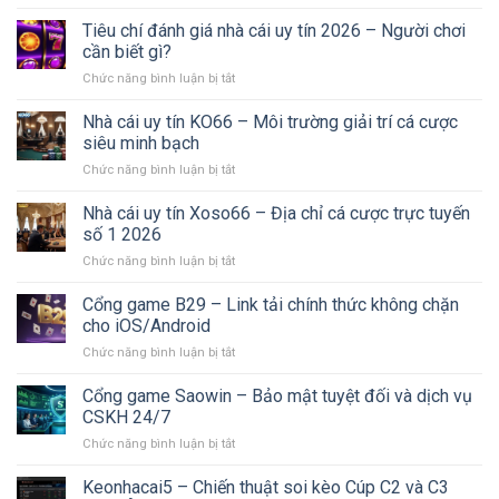
Hướng
cược
dẫn
Tiêu chí đánh giá nhà cái uy tín 2026 – Người chơi
–
nạp
Những
cần biết gì?
tiền
điều
Chức năng bình luận bị tắt
ở
và
người
Tiêu
rút
chơi
chí
Nhà cái uy tín KO66 – Môi trường giải trí cá cược
tiền
nhất
đánh
an
siêu minh bạch
thiết
giá
toàn
phải
Chức năng bình luận bị tắt
ở
nhà
tại
biết
Nhà
cái
nhà
cái
Nhà cái uy tín Xoso66 – Địa chỉ cá cược trực tuyến
uy
cái
uy
tín
số 1 2026
trực
tín
2026
tuyến
Chức năng bình luận bị tắt
ở
KO66
–
Nhà
–
Người
cái
Cổng game B29 – Link tải chính thức không chặn
Môi
chơi
uy
trường
cho iOS/Android
cần
tín
giải
biết
Chức năng bình luận bị tắt
ở
Xoso66
trí
gì?
Cổng
–
cá
game
Cổng game Saowin – Bảo mật tuyệt đối và dịch vụ
Địa
cược
B29
chỉ
CSKH 24/7
siêu
–
cá
minh
Chức năng bình luận bị tắt
ở
Link
cược
bạch
Cổng
tải
trực
game
Keonhacai5 – Chiến thuật soi kèo Cúp C2 và C3
chính
tuyến