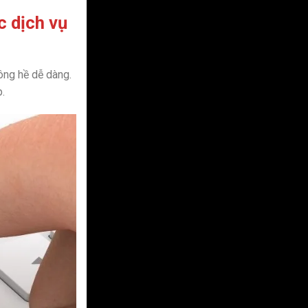
c dịch vụ
ông hề dễ dàng.
p.