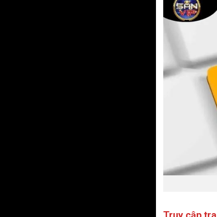
Truy cập tr