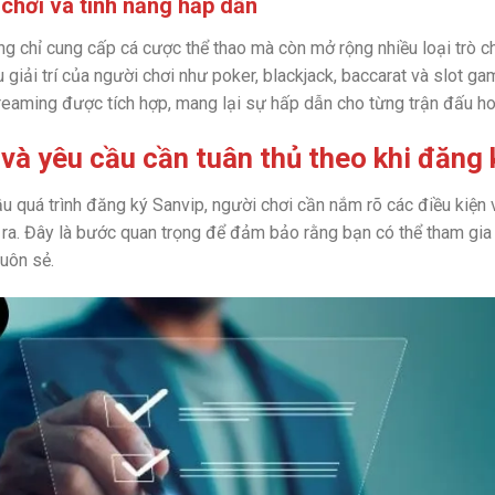
 chơi và tính năng hấp dẫn
 chỉ cung cấp cá cược thể thao mà còn mở rộng nhiều loại trò c
giải trí của người chơi như poker, blackjack, baccarat và slot ga
reaming được tích hợp, mang lại sự hấp dẫn cho từng trận đấu ho
 và yêu cầu cần tuân thủ theo khi đăng
ầu quá trình đăng ký Sanvip, người chơi cần nắm rõ các điều kiện
a. Đây là bước quan trọng để đảm bảo rằng bạn có thể tham gia 
suôn sẻ.