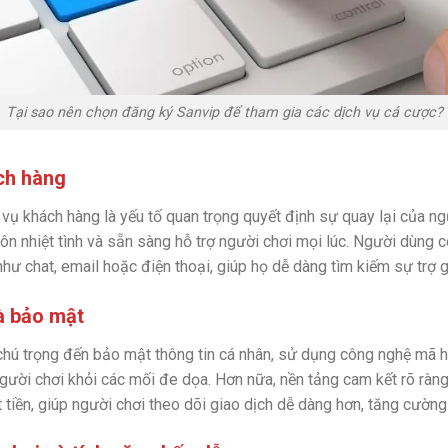
Tại sao nên chọn đăng ký Sanvip để tham gia các dịch vụ cá cược?
ch hàng
vụ khách hàng là yếu tố quan trọng quyết định sự quay lại của ng
ôn nhiệt tình và sẵn sàng hỗ trợ người chơi mọi lúc. Người dùng có
hư chat, email hoặc điện thoại, giúp họ dễ dàng tìm kiếm sự trợ g
và bảo mật
hú trọng đến bảo mật thông tin cá nhân, sử dụng công nghệ mã h
gười chơi khỏi các mối đe dọa. Hơn nữa, nền tảng cam kết rõ ràng
t tiền, giúp người chơi theo dõi giao dịch dễ dàng hơn, tăng cường 