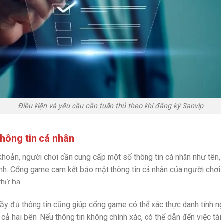
Điều kiện và yêu cầu cần tuân thủ theo khi đăng ký Sanvip
thông tin cá nhân
khoản, người chơi cần cung cấp một số thông tin cá nhân như tên, 
inh. Cổng game cam kết bảo mật thông tin cá nhân của người chơi
thứ ba.
ầy đủ thông tin cũng giúp cổng game có thể xác thực danh tính n
cả hai bên. Nếu thông tin không chính xác, có thể dẫn đến việc t