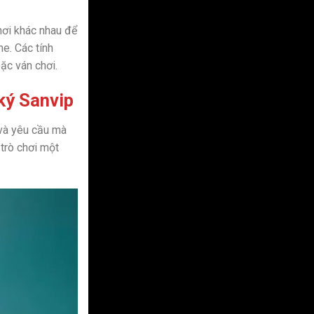
hơi khác nhau để
me. Các tính
ặc ván chơi.
 ký Sanvip
 và yêu cầu mà
trò chơi một