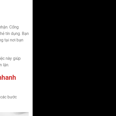
nhận. Cổng
thẻ tín dụng. Bạn
g tại nơi bạn
Việc này giúp
 lận.
nhanh
 các bước