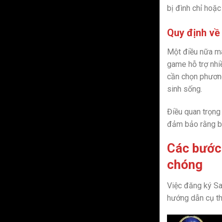
bị đình chỉ hoặc
Quy định về
Một điều nữa mà
game hỗ trợ nhiề
cần chọn phương
sinh sống.
Điều quan trọng 
đảm bảo rằng bạ
Các bước
chóng
Việc đăng ký Sa
hướng dẫn cụ th