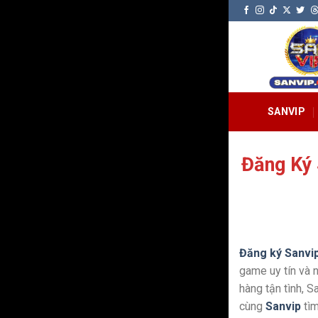
Bỏ
qua
nội
dung
SANVIP
Đăng Ký 
Đăng ký Sanvi
game uy tín và n
hàng tận tình, S
cùng
Sanvip
tì