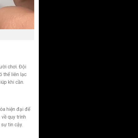
ười chơi. Đội
 thể liên lạc
iúp khi cần.
óa hiện đại để
 về quy trình
sự tin cậy.