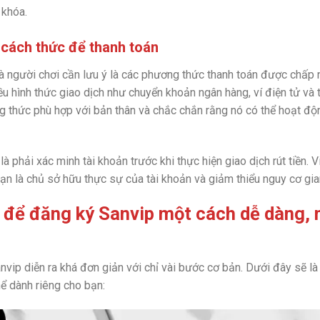
 khóa.
 cách thức để thanh toán
 người chơi cần lưu ý là các phương thức thanh toán được chấp 
u hình thức giao dịch như chuyển khoản ngân hàng, ví điện tử và 
 thức phù hợp với bản thân và chắc chắn rằng nó có thể hoạt độn
là phải xác minh tài khoản trước khi thực hiện giao dịch rút tiền. 
n là chủ sở hữu thực sự của tài khoản và giảm thiểu nguy cơ gian
 để đăng ký Sanvip một cách dễ dàng, 
nvip diễn ra khá đơn giản với chỉ vài bước cơ bản.
Dưới đây sẽ là
ể dành riêng cho bạn: