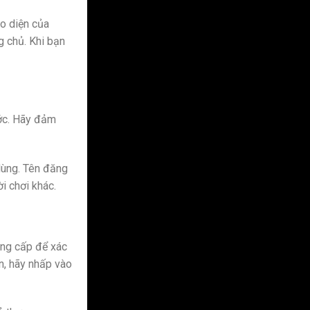
o diện của
ng chủ.
Khi bạn
ớc.
Hãy đảm
dùng. Tên đăng
i chơi khác.
ung cấp để xác
n, hãy nhấp vào