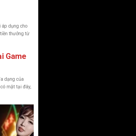
i áp dụng cho
tiền thưởng từ
tại Game
đa dạng của
có mặt tại đây,