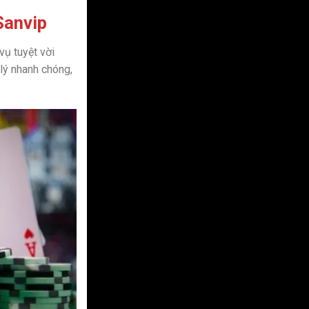
Sanvip
vụ tuyệt vời
 lý nhanh chóng,