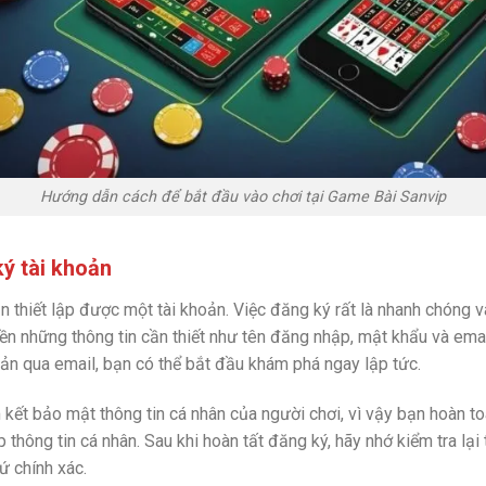
Hướng dẫn cách để bắt đầu vào chơi tại Game Bài Sanvip
ý tài khoản
n thiết lập được một tài khoản.
Việc đăng ký rất là nhanh chóng 
ền những thông tin cần thiết như tên đăng nhập, mật khẩu và ema
oản qua email, bạn có thể bắt đầu khám phá ngay lập tức.
ết bảo mật thông tin cá nhân của người chơi, vì vậy bạn hoàn to
 thông tin cá nhân. Sau khi hoàn tất đăng ký, hãy nhớ kiểm tra lại 
 chính xác.