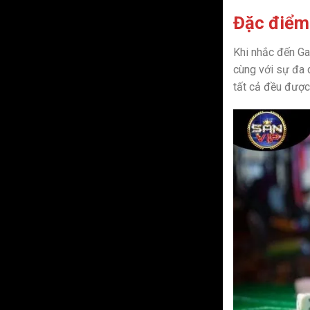
Đặc điểm 
Khi nhắc đến Ga
cùng với sự đa d
tất cả đều được 