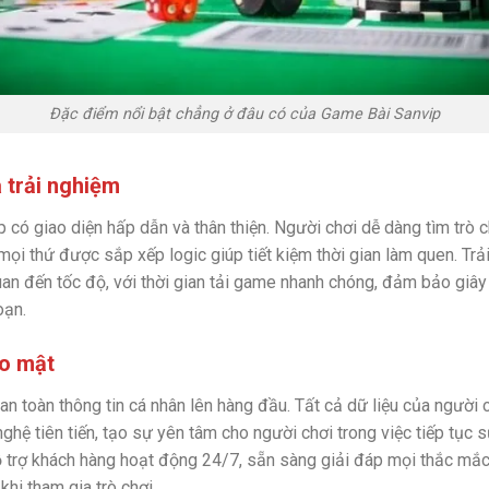
Đặc điểm nổi bật chẳng ở đâu có của Game Bài Sanvip
 trải nghiệm
có giao diện hấp dẫn và thân thiện. Người chơi dễ dàng tìm trò ch
, mọi thứ được sắp xếp logic giúp tiết kiệm thời gian làm quen. Tr
uan đến tốc độ, với thời gian tải game nhanh chóng, đảm bảo giây
oạn.
o mật
n toàn thông tin cá nhân lên hàng đầu. Tất cả dữ liệu của người
ghệ tiên tiến, tạo sự yên tâm cho người chơi trong việc tiếp tục 
ỗ trợ khách hàng hoạt động 24/7, sẵn sàng giải đáp mọi thắc mắc
khi tham gia trò chơi.