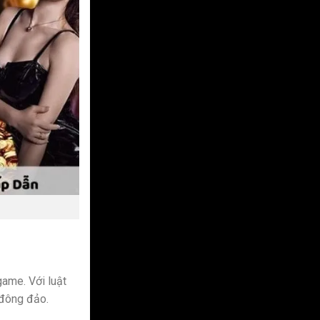
game. Với luật
 đông đảo.