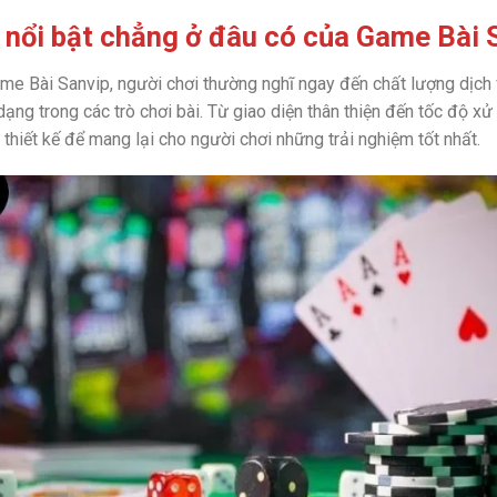
nổi bật chẳng ở đâu có của Game Bài 
me Bài Sanvip, người chơi thường nghĩ ngay đến chất lượng dịch 
ạng trong các trò chơi bài. Từ giao diện thân thiện đến tốc độ xử
thiết kế để mang lại cho người chơi những trải nghiệm tốt nhất.