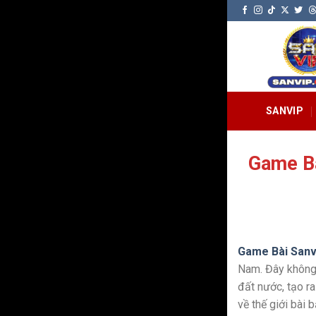
Bỏ
qua
nội
dung
SANVIP
Game Bà
Game Bài Sanv
Nam. Đây không 
đất nước, tạo r
về thế giới bài 