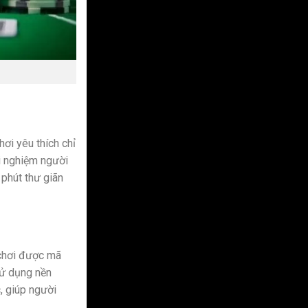
ơi yêu thích chỉ
ải nghiệm người
 phút thư giãn
 chơi được mã
sử dụng nền
, giúp người