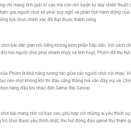
ng chỉ mang tính giải trí cao mà còn rèn luyện tư duy chiến thuật 
tham gia, người chơi sẽ phải suy nghĩ và phân tích hành động của 
hững lựa chọn chính xác để đạt được thành công.
 chơi bài dân gian nổi tiếng không kém phần hấp dẫn. Với cách c
đòi hỏi người chơi phải nhanh nhạy và linh hoạt, Phỏm đã thu hút
 của Phỏm là khả năng tương tác giữa các người chơi với nhau. Vi
 tạo nên một không khí thi đấu căng thẳng mà vẫn đầy vui vẻ. Chí
 chọn hàng đầu khi nhắc đến Game Bài Sanvip.
 chơi bài mang tính cờ bạc cao, phù hợp với những ai yêu thích sự l
 trò chơi được yêu thích nhất, thu hút đông đảo game thủ tham gi