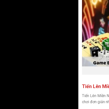
Tiến Lên M
Tiến Lên Miền N
chơi đơn giản n