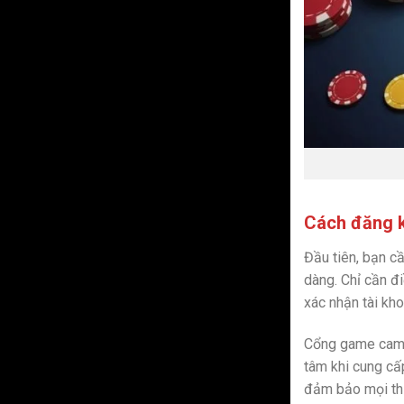
Cách đăng k
Đầu tiên, bạn cầ
dàng.
Chỉ cần đi
xác nhận tài kh
Cổng game cam k
tâm khi cung cấp
đảm bảo mọi thứ