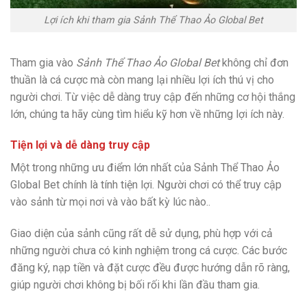
Lợi ích khi tham gia Sảnh Thể Thao Ảo Global Bet
Tham gia vào
Sảnh Thể Thao Ảo Global Bet
không chỉ đơn
thuần là cá cược mà còn mang lại nhiều lợi ích thú vị cho
người chơi. Từ việc dễ dàng truy cập đến những cơ hội thắng
lớn, chúng ta hãy cùng tìm hiểu kỹ hơn về những lợi ích này.
Tiện lợi và dễ dàng truy cập
Một trong những ưu điểm lớn nhất của Sảnh Thể Thao Ảo
Global Bet chính là tính tiện lợi. Người chơi có thể truy cập
vào sảnh từ mọi nơi và vào bất kỳ lúc nào..
Giao diện của sảnh cũng rất dễ sử dụng, phù hợp với cả
những người chưa có kinh nghiệm trong cá cược. Các bước
đăng ký, nạp tiền và đặt cược đều được hướng dẫn rõ ràng,
giúp người chơi không bị bối rối khi lần đầu tham gia.