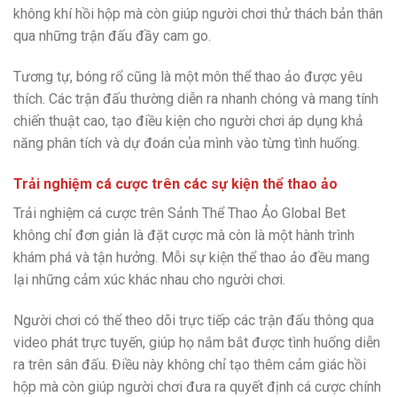
không khí hồi hộp mà còn giúp người chơi thử thách bản thân
qua những trận đấu đầy cam go.
Tương tự, bóng rổ cũng là một môn thể thao ảo được yêu
thích. Các trận đấu thường diễn ra nhanh chóng và mang tính
chiến thuật cao, tạo điều kiện cho người chơi áp dụng khả
năng phân tích và dự đoán của mình vào từng tình huống.
Trải nghiệm cá cược trên các sự kiện thể thao ảo
Trải nghiệm cá cược trên Sảnh Thể Thao Ảo Global Bet
không chỉ đơn giản là đặt cược mà còn là một hành trình
khám phá và tận hưởng. Mỗi sự kiện thể thao ảo đều mang
lại những cảm xúc khác nhau cho người chơi.
Người chơi có thể theo dõi trực tiếp các trận đấu thông qua
video phát trực tuyến, giúp họ nắm bắt được tình huống diễn
ra trên sân đấu. Điều này không chỉ tạo thêm cảm giác hồi
hộp mà còn giúp người chơi đưa ra quyết định cá cược chính