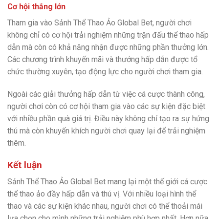
Cơ hội thắng lớn
Tham gia vào Sảnh Thể Thao Ảo Global Bet, người chơi
không chỉ có cơ hội trải nghiệm những trận đấu thể thao hấp
dẫn mà còn có khả năng nhận được những phần thưởng lớn.
Các chương trình khuyến mãi và thưởng hấp dẫn được tổ
chức thường xuyên, tạo động lực cho người chơi tham gia.
Ngoài các giải thưởng hấp dẫn từ việc cá cược thành công,
người chơi còn có cơ hội tham gia vào các sự kiện đặc biệt
với nhiều phần quà giá trị. Điều này không chỉ tạo ra sự hứng
thú mà còn khuyến khích người chơi quay lại để trải nghiệm
thêm.
Kết luận
Sảnh Thể Thao Ảo Global Bet mang lại một thế giới cá cược
thể thao ảo đầy hấp dẫn và thú vị. Với nhiều loại hình thể
thao và các sự kiện khác nhau, người chơi có thể thoải mái
lựa chọn cho mình những trải nghiệm phù hợp nhất. Hơn nữa,