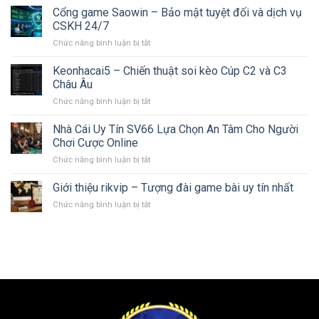
cá
game
Cổng game Saowin – Bảo mật tuyệt đối và dịch vụ
Địa
cược
B29
chỉ
CSKH 24/7
siêu
–
cá
minh
Chức năng bình luận bị tắt
ở
Link
cược
bạch
Cổng
tải
trực
game
Keonhacai5 – Chiến thuật soi kèo Cúp C2 và C3
chính
tuyến
Saowin
thức
Châu Âu
số
–
không
1
Chức năng bình luận bị tắt
ở
Bảo
chặn
2026
Keonhacai5
mật
cho
–
Nhà Cái Uy Tín SV66 Lựa Chọn An Tâm Cho Người
tuyệt
iOS/Android
Chiến
đối
Chơi Cược Online
thuật
và
Chức năng bình luận bị tắt
ở
soi
dịch
Nhà
kèo
vụ
Cái
Giới thiệu rikvip – Tượng đài game bài uy tín nhất
Cúp
CSKH
Uy
C2
24/7
Chức năng bình luận bị tắt
ở
Tín
và
Giới
SV66
C3
thiệu
Lựa
Châu
rikvip
Chọn
Âu
–
An
Tượng
Tâm
đài
Cho
game
Người
bài
Chơi
uy
Cược