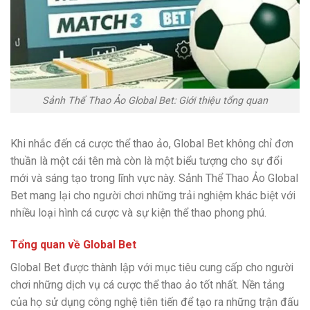
Sảnh Thể Thao Ảo Global Bet: Giới thiệu tổng quan
Khi nhắc đến cá cược thể thao ảo, Global Bet không chỉ đơn
thuần là một cái tên mà còn là một biểu tượng cho sự đổi
mới và sáng tạo trong lĩnh vực này. Sảnh Thể Thao Ảo Global
Bet mang lại cho người chơi những trải nghiệm khác biệt với
nhiều loại hình cá cược và sự kiện thể thao phong phú.
Tổng quan về Global Bet
Global Bet được thành lập với mục tiêu cung cấp cho người
chơi những dịch vụ cá cược thể thao ảo tốt nhất. Nền tảng
của họ sử dụng công nghệ tiên tiến để tạo ra những trận đấu