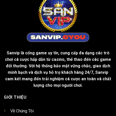
tín
Online
nhất
Sanvip
là cổng game uy tín, cung cấp đa dạng các trò
chơi cá cược hấp dẫn từ casino, thể thao đến các game
đổi thưởng. Với hệ thống bảo mật vững chắc, giao dịch
minh bạch và dịch vụ hỗ trợ khách hàng 24/7, Sanvip
cam kết mang đến trải nghiệm cá cược an toàn và chất
lượng cho mọi người chơi.
GIỚI THIỆU
Về Chúng Tôi