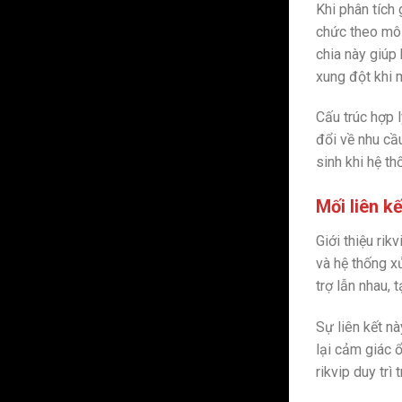
Khi phân tích 
chức theo mô 
chia này giúp
xung đột khi 
Cấu trúc hợp 
đổi về nhu cầu
sinh khi hệ t
Mối liên k
Giới thiệu rik
và hệ thống x
trợ lẫn nhau, 
Sự liên kết n
lại cảm giác 
rikvip duy trì