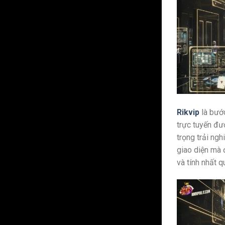
Rikvip
là bước
trực tuyến đư
trọng trải ngh
giao diện mà 
và tính nhất q