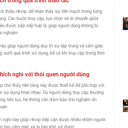
ch trong quá trình thao tác
iới thiệu rikvip, dễ nhận thấy sự liền mạch trong từng
ụng. Các bước truy cập, lựa chọn và di chuyển giữa
ều được sắp xếp hợp lý, giúp người dùng không bị
ải nghiệm.
này giúp người dùng duy trì sự tập trung và cảm giác
g suốt quá trình sử dụng, kể cả khi truy cập trong thời
hích nghi với thói quen người dùng
vip cho thấy nền tảng này được thiết kế để phù hợp với
en sử dụng khác nhau. Dù người dùng truy cập thường
ng liên tục, hệ thống vẫn đảm bảo trải nghiệm ổn
quán.
h nghi này giúp rikvip tiếp cận được nhiều nhóm người
 tạo cảm giác xa lạ hay khó sử dụng.