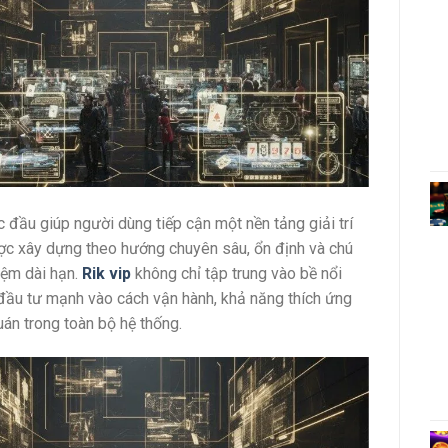
 đầu giúp người dùng tiếp cận một nền tảng giải trí
ợc xây dựng theo hướng chuyên sâu, ổn định và chú
iệm dài hạn.
Rik vip
không chỉ tập trung vào bề nổi
đầu tư mạnh vào cách vận hành, khả năng thích ứng
uán trong toàn bộ hệ thống.