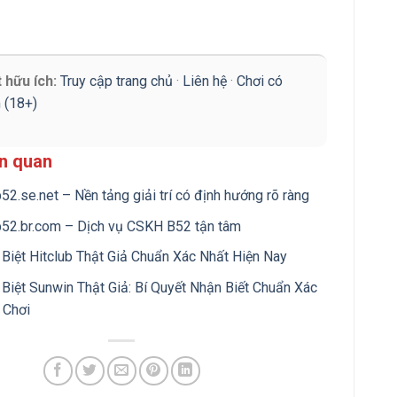
t hữu ích:
Truy cập trang chủ
·
Liên hệ
·
Chơi có
 (18+)
ên quan
b52.se.net – Nền tảng giải trí có định hướng rõ ràng
 b52.br.com – Dịch vụ CSKH B52 tận tâm
Biệt Hitclub Thật Giả Chuẩn Xác Nhất Hiện Nay
Biệt Sunwin Thật Giả: Bí Quyết Nhận Biết Chuẩn Xác
 Chơi