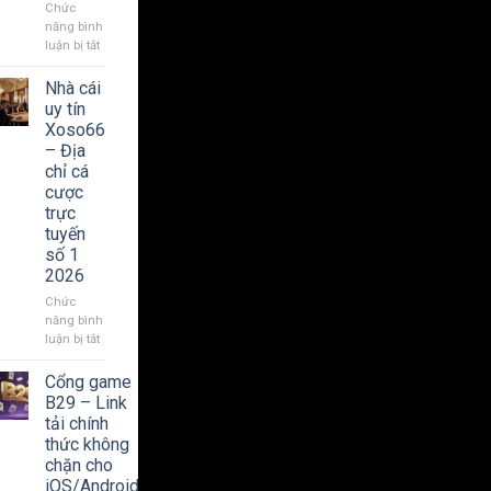
Chức
biết
năng bình
gì?
luận bị tắt
ở
Nhà
cái
Nhà cái
uy
uy tín
tín
Xoso66
KO66
– Địa
–
chỉ cá
Môi
cược
trường
trực
giải
tuyến
trí
cá
số 1
cược
2026
siêu
Chức
minh
năng bình
bạch
luận bị tắt
ở
Nhà
cái
Cổng game
uy
B29 – Link
tín
tải chính
Xoso66
thức không
–
chặn cho
Địa
iOS/Android
chỉ