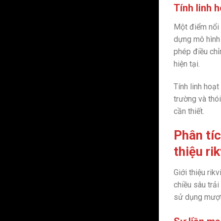
Tính linh 
Một điểm nổi b
dựng mô hình 
phép điều ch
hiện tại.
Tính linh hoạt
trường và thó
cần thiết.
Phân tíc
thiệu rik
Giới thiệu rik
chiều sâu trả
sử dụng mượt 