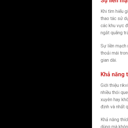
Sự liền mạ
Khi tìm hiểu g
thao tác sử d
các khu vực đ
ngắt quãng tr
Sự liền mạch 
thoải mái tron
gian dài.
Khả năng t
Giới thiệu rik
nhiều thói qu
xuyên hay khô
định và nhất 
Khả năng thíc
dùng mà không