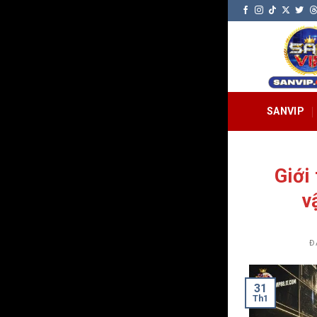
Bỏ
qua
nội
dung
SANVIP
Giới 
v
Đ
31
Th1