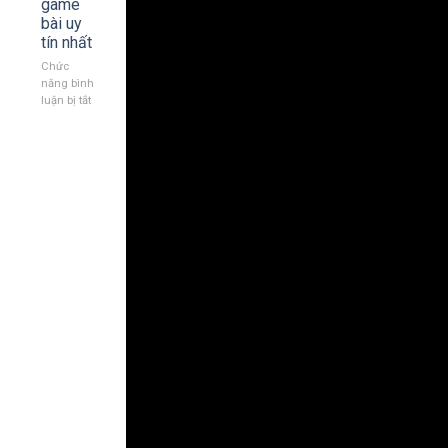
game
An
bài uy
Tâm
tín nhất
Cho
Người
Chức
Chơi
năng bình
Cược
luận bị tắt
ở
Online
Giới
thiệu
rikvip
–
Tượng
đài
game
bài
uy
tín
nhất