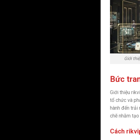
Giới thi
Bức tran
Giới thiệu ri
tổ chức và phá
hành đến trải
chẽ nhằm tạo 
Cách rikvi