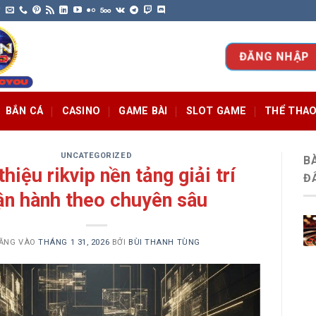
ĐĂNG NHẬP
BẮN CÁ
CASINO
GAME BÀI
SLOT GAME
THỂ THA
UNCATEGORIZED
B
thiệu rikvip nền tảng giải trí
Đ
ận hành theo chuyên sâu
ĂNG VÀO
THÁNG 1 31, 2026
BỞI
BÙI THANH TÙNG