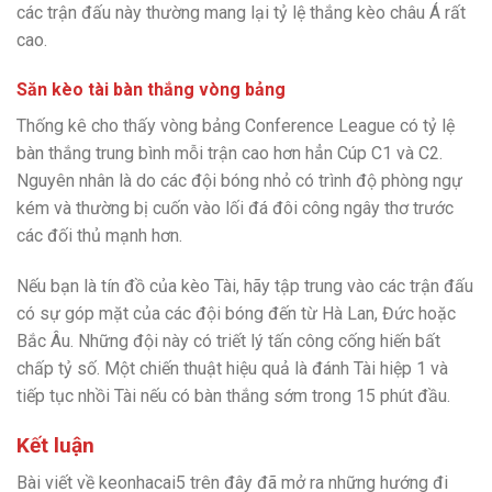
các trận đấu này thường mang lại tỷ lệ thắng kèo châu Á rất
cao.
Săn kèo tài bàn thắng vòng bảng
Thống kê cho thấy vòng bảng Conference League có tỷ lệ
bàn thắng trung bình mỗi trận cao hơn hẳn Cúp C1 và C2.
Nguyên nhân là do các đội bóng nhỏ có trình độ phòng ngự
kém và thường bị cuốn vào lối đá đôi công ngây thơ trước
các đối thủ mạnh hơn.
Nếu bạn là tín đồ của kèo Tài, hãy tập trung vào các trận đấu
có sự góp mặt của các đội bóng đến từ Hà Lan, Đức hoặc
Bắc Âu. Những đội này có triết lý tấn công cống hiến bất
chấp tỷ số. Một chiến thuật hiệu quả là đánh Tài hiệp 1 và
tiếp tục nhồi Tài nếu có bàn thắng sớm trong 15 phút đầu.
Kết luận
Bài viết về keonhacai5 trên đây đã mở ra những hướng đi