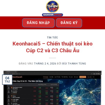
Bỏ
qua
nội
dung
ĐĂNG NHẬP
ĐĂNG KÝ
TIN TỨC
Keonhacai5 – Chiến thuật soi kèo
Cúp C2 và C3 Châu Âu
ĐĂNG VÀO
THÁNG 2 4, 2026
BỞI
BÙI THANH TÙNG
04
Th2