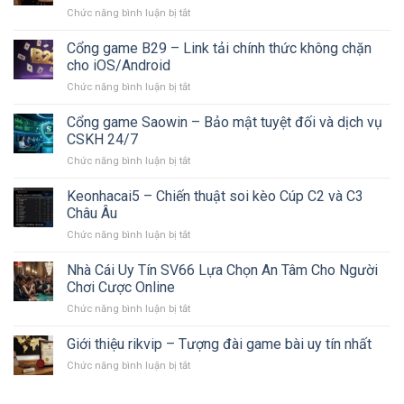
tín
2026
tuyến
Chức năng bình luận bị tắt
ở
KO66
–
Nhà
–
Người
cái
Cổng game B29 – Link tải chính thức không chặn
Môi
chơi
uy
trường
cho iOS/Android
cần
tín
giải
biết
Chức năng bình luận bị tắt
ở
Xoso66
trí
gì?
Cổng
–
cá
game
Cổng game Saowin – Bảo mật tuyệt đối và dịch vụ
Địa
cược
B29
chỉ
CSKH 24/7
siêu
–
cá
minh
Chức năng bình luận bị tắt
ở
Link
cược
bạch
Cổng
tải
trực
game
Keonhacai5 – Chiến thuật soi kèo Cúp C2 và C3
chính
tuyến
Saowin
thức
Châu Âu
số
–
không
1
Chức năng bình luận bị tắt
ở
Bảo
chặn
2026
Keonhacai5
mật
cho
–
Nhà Cái Uy Tín SV66 Lựa Chọn An Tâm Cho Người
tuyệt
iOS/Android
Chiến
đối
Chơi Cược Online
thuật
và
Chức năng bình luận bị tắt
ở
soi
dịch
Nhà
kèo
vụ
Cái
Giới thiệu rikvip – Tượng đài game bài uy tín nhất
Cúp
CSKH
Uy
C2
24/7
Chức năng bình luận bị tắt
ở
Tín
và
Giới
SV66
C3
thiệu
Lựa
Châu