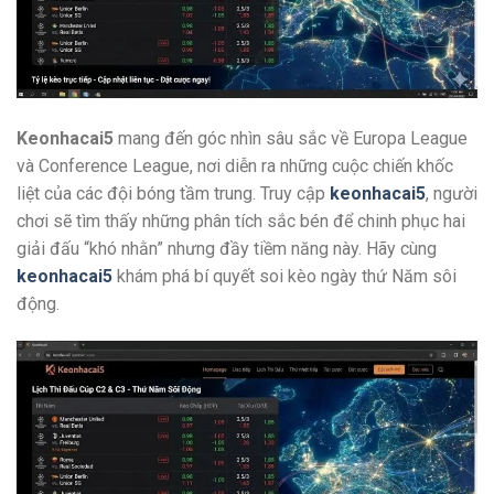
Keonhacai5
mang đến góc nhìn sâu sắc về Europa League
và Conference League, nơi diễn ra những cuộc chiến khốc
liệt của các đội bóng tầm trung. Truy cập
keonhacai5
, người
chơi sẽ tìm thấy những phân tích sắc bén để chinh phục hai
giải đấu “khó nhằn” nhưng đầy tiềm năng này. Hãy cùng
keonhacai5
khám phá bí quyết soi kèo ngày thứ Năm sôi
động.