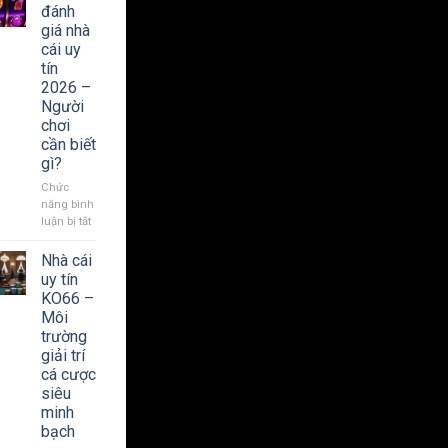
nạp
đánh
tiền
giá nhà
và
cái uy
rút
tín
tiền
2026 –
an
Người
toàn
chơi
tại
nhà
cần biết
cái
gì?
trực
Chức
tuyến
năng bình
luận bị tắt
ở
Tiêu
chí
Nhà cái
đánh
uy tín
giá
KO66 –
nhà
Môi
cái
trường
uy
giải trí
tín
cá cược
2026
siêu
–
Người
minh
chơi
bạch
cần