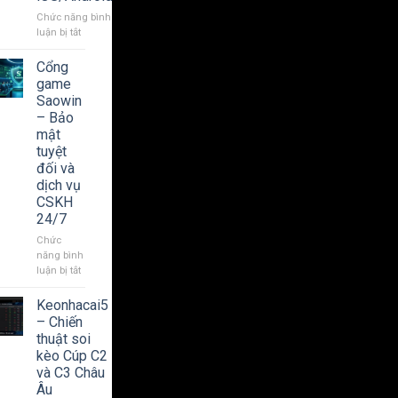
cá
Chức năng bình
cược
luận bị tắt
ở
trực
Cổng
tuyến
game
Cổng
số
B29
game
1
–
Saowin
2026
Link
– Bảo
tải
mật
chính
tuyệt
thức
đối và
không
dịch vụ
chặn
cho
CSKH
iOS/Android
24/7
Chức
năng bình
luận bị tắt
ở
Cổng
game
Keonhacai5
Saowin
– Chiến
–
thuật soi
Bảo
kèo Cúp C2
mật
và C3 Châu
tuyệt
Âu
đối