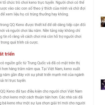
i tổ chức trò chơi keno trực tuyến. Người chơi có thể
cược vào các con số theo ý thích của mình và chờ đợi
 để xem liệu họ có trúng thưởng hay không.
 trong QQ Keno được thiết kế để dễ dàng tiếp cận đối
mới và người chơi lâu năm. Nền tảng này không chỉ
g tin rõ ràng về cách chơi mà còn hỗ trợ người chơi
trong quá trình cá cược.
át triển
 có nguồn gốc từ Trung Quốc và đã có mặt trên thị
ới hơn hàng trăm năm qua. Tại Việt Nam, keno xuất
g năm gần đây với sự phát triển mạnh mẽ của ngành
ải trí trực tuyến.
 QQ Keno đã tạo điều kiện cho người chơi Việt Nam
rò chơi keno một cách thuận tiện hơn. Các nhà cái đã
g bá keno như một sự lựa chọn giải trí mới cho người