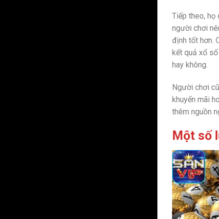
Tiếp theo, họ
người chơi nê
định tốt hơn. 
kết quả xổ số
hay không.
Người chơi cũ
khuyến mãi ho
thêm nguồn ng
Một số l