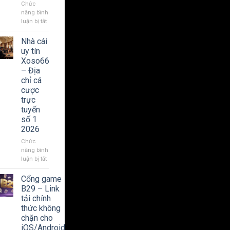
Chức
biết
năng bình
gì?
luận bị tắt
ở
Nhà
cái
Nhà cái
uy
uy tín
tín
Xoso66
KO66
– Địa
–
chỉ cá
Môi
cược
trường
trực
giải
tuyến
trí
cá
số 1
cược
2026
siêu
Chức
minh
năng bình
bạch
luận bị tắt
ở
Nhà
cái
Cổng game
uy
B29 – Link
tín
tải chính
Xoso66
thức không
–
chặn cho
Địa
iOS/Android
chỉ