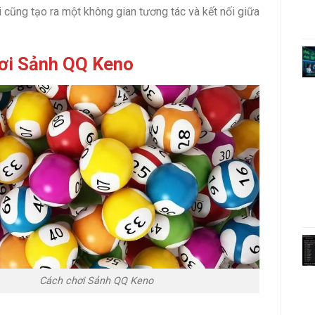
i cũng tạo ra một không gian tương tác và kết nối giữa
ơi Sảnh QQ Keno
Cách chơi Sảnh QQ Keno