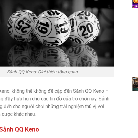
Sảnh QQ Keno: Giới thiệu tổng quan
 keno, không thể không đề cập đến Sảnh QQ Keno –
g đầy hứa hẹn cho các tín đồ của trò chơi này. Sảnh
đến cho người chơi những trải nghiệm thú vị với
h cược khác nhau.
 Sảnh QQ Keno