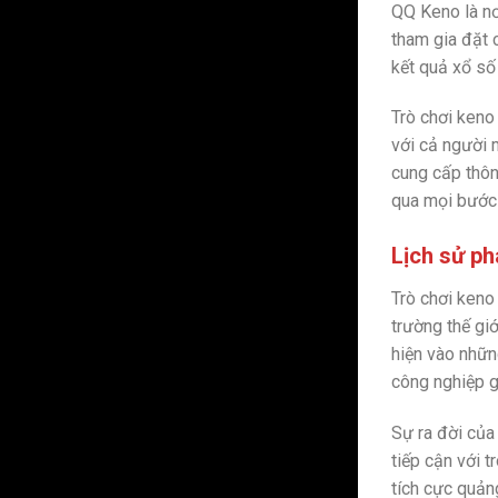
QQ Keno là nơ
tham gia đặt 
kết quả xổ số
Trò chơi keno
với cả người 
cung cấp thôn
qua mọi bước 
Lịch sử ph
Trò chơi keno
trường thế gi
hiện vào nhữn
công nghiệp gi
Sự ra đời của
tiếp cận với t
tích cực quản