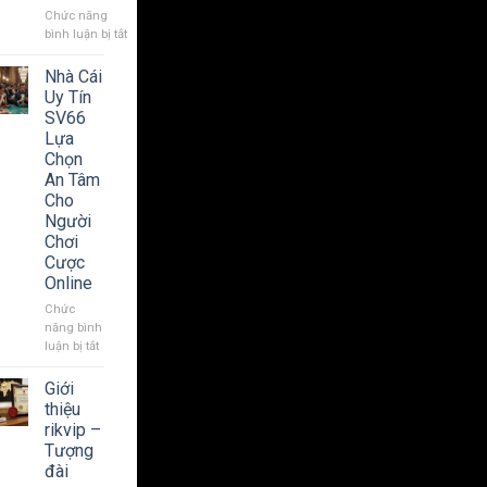
và
Chức năng
dịch
bình luận bị tắt
ở
vụ
Keonhacai5
CSKH
–
Nhà Cái
24/7
Chiến
Uy Tín
thuật
SV66
soi
Lựa
kèo
Chọn
Cúp
An Tâm
C2
Cho
và
Người
C3
Châu
Chơi
Âu
Cược
Online
Chức
năng bình
luận bị tắt
ở
Nhà
Cái
Giới
Uy
thiệu
Tín
rikvip –
SV66
Tượng
Lựa
đài
Chọn