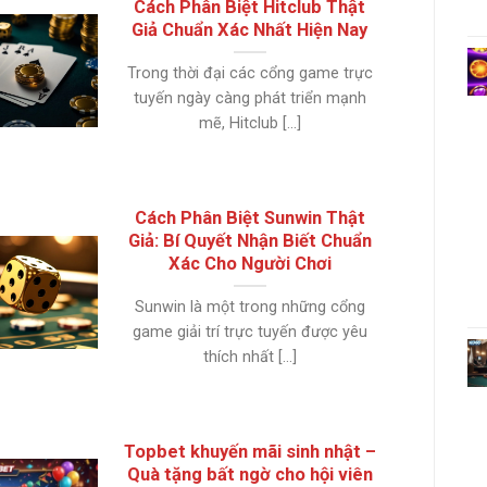
Cách Phân Biệt Hitclub Thật
Giả Chuẩn Xác Nhất Hiện Nay
Trong thời đại các cổng game trực
tuyến ngày càng phát triển mạnh
mẽ, Hitclub [...]
Cách Phân Biệt Sunwin Thật
Giả: Bí Quyết Nhận Biết Chuẩn
Xác Cho Người Chơi
Sunwin là một trong những cổng
game giải trí trực tuyến được yêu
thích nhất [...]
Topbet khuyến mãi sinh nhật –
Quà tặng bất ngờ cho hội viên