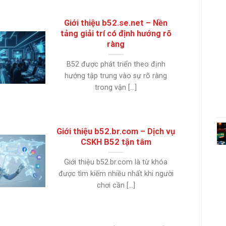
Giới thiệu b52.se.net – Nền
tảng giải trí có định hướng rõ
ràng
B52 được phát triển theo định
hướng tập trung vào sự rõ ràng
trong vận [...]
Giới thiệu b52.br.com – Dịch vụ
CSKH B52 tận tâm
Giới thiệu b52.br.com là từ khóa
được tìm kiếm nhiều nhất khi người
chơi cần [...]