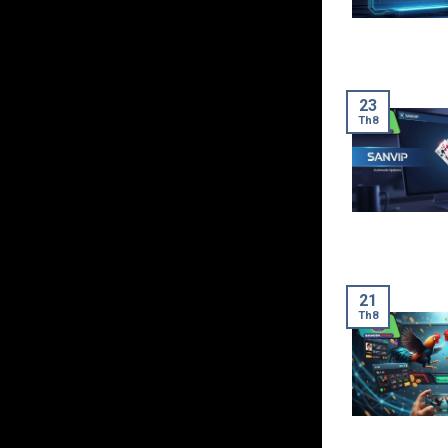
23
Th8
21
Th8