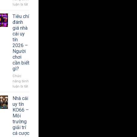
phải
luận bị tắt
ở
biết
Hướng
dẫn
Tiêu chí
nạp
đánh
tiền
giá nhà
và
cái uy
rút
tín
tiền
2026 –
an
Người
toàn
chơi
tại
nhà
cần biết
cái
gì?
trực
Chức
tuyến
năng bình
luận bị tắt
ở
Tiêu
chí
Nhà cái
đánh
uy tín
giá
KO66 –
nhà
Môi
cái
trường
uy
giải trí
tín
cá cược
2026