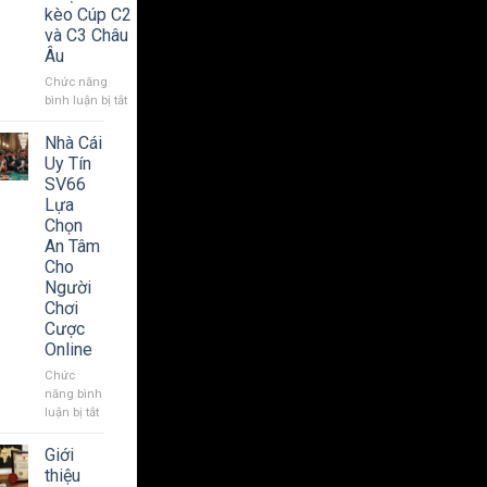
Bảo
kèo Cúp C2
mật
và C3 Châu
tuyệt
Âu
đối
và
Chức năng
dịch
bình luận bị tắt
ở
vụ
Keonhacai5
CSKH
–
Nhà Cái
24/7
Chiến
Uy Tín
thuật
SV66
soi
Lựa
kèo
Chọn
Cúp
An Tâm
C2
Cho
và
Người
C3
Châu
Chơi
Âu
Cược
Online
Chức
năng bình
luận bị tắt
ở
Nhà
Cái
Giới
Uy
thiệu
Tín