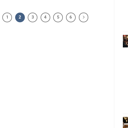
1
2
3
4
5
6